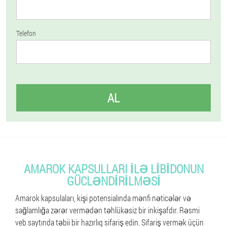
Telefon
AL
AMAROK KAPSULLARI ILƏ LIBIDONUN
GÜCLƏNDIRILMƏSI
Amarok kapsulaları, kişi potensialında mənfi nəticələr və
sağlamlığa zərər vermədən təhlükəsiz bir inkişafdır. Rəsmi
veb saytında təbii bir hazırlıq sifariş edin. Sifariş vermək üçün