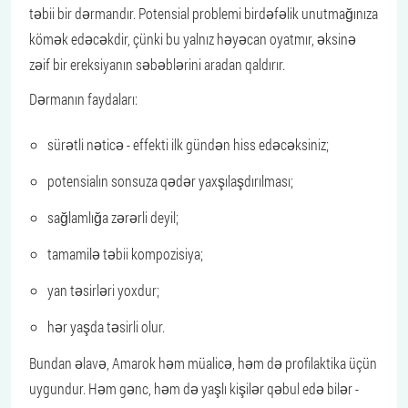
təbii bir dərmandır. Potensial problemi birdəfəlik unutmağınıza
kömək edəcəkdir, çünki bu yalnız həyəcan oyatmır, əksinə
zəif bir ereksiyanın səbəblərini aradan qaldırır.
Dərmanın faydaları:
sürətli nəticə - effekti ilk gündən hiss edəcəksiniz;
potensialın sonsuza qədər yaxşılaşdırılması;
sağlamlığa zərərli deyil;
tamamilə təbii kompozisiya;
yan təsirləri yoxdur;
hər yaşda təsirli olur.
Bundan əlavə, Amarok həm müalicə, həm də profilaktika üçün
uygundur. Həm gənc, həm də yaşlı kişilər qəbul edə bilər -