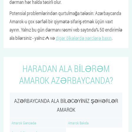
dərman hər halda təsirli olur.
Potensial problemlərindən qurtulmağa tələsin: Azərbaycanda
Amarok-u çox sərfəli bir qiymətə sifariş etmək üçün vaxt
ayırın. Yalnız bu gün dərmanı rəsmi veb saytında% 50 endirimlə
ala bilərsiniz - yalnız ₼ və
digər ölkələrdə xərclərə baxın
.
HARADAN ALA BILƏRƏM
AMAROK AZƏRBAYCANDA?
AZƏRBAYCANDA ALA BILƏCƏYINIZ ŞƏHƏRLƏR
AMAROK
Amarok Gəncədə
Amarok Bakıda