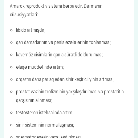
Amarok reproduktiv sistemi bərpa edir. Dərmanın
xüsusiyyətləri:
libido artmışdır;
qan damarlarının və penis əzələlərinin tonlanması;
kavernöz cisimlərin qanla sürətli doldurulması;
əlaqə müddətində artım;
orqazmı daha parlaq edən sinir keçiriciliyinin artması;
prostat vəzinin trofizminin yaxşılaşdırılması və prostatitin
qarşısının alınması;
testosteron istehsalında artım;
sinir sisteminin normallaşması;
spermatogenezin yaxşılaşdırılması.