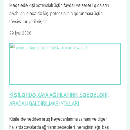
Məqalədə kişi potensialı üçün faydalı və zərərli qidaların
siyahıları, eləcə də kişi potensialının qorunması üçün
tövsiyələr verilmişdir.
29 İyul 2026
KIŞILƏRDƏ XAYA AĞRILARININ SƏBƏBLƏRI,
ARADAN QALDIRILMASI YOLLARI
Kişilərdə həddən artıq həyəcanlanma zamanı və digər
hallarda xayalarda ağrıların səbəbləri, həmçinin ağrı baş