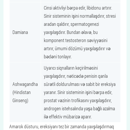
Cinsi aktivliyi bərpa edir, libidonu artırır.
Sinir sisteminin işini normallaşdırır, stresi
aradan qaldırır, spermatogenezi
Damiana
yaxşılaşdırır. Bundan əlavə, bu
komponent testosteron səviyyəsini
artırır, ümumi dözümü yaxşılaşdırır və
bədəni tonlayır.
Uyarıcı siqnalların keçirilməsini
yaxşılaşdırır, nəticədə penisin qanla
Ashwagandha
sürətli doldurulması və sabit bir ereksiya
(Hindistan
yaranır. Sinir sisteminin işini bərpa edir,
Ginseng)
prostat vəzinin trofikasını yaxşılaşdırır,
androgen istehsalında yaşa bağlı azalma
ilə effektiv mübarizə aparır.
Amarok düsturu, ereksiyanı tez bir zamanda yaxşılaşdırmaq