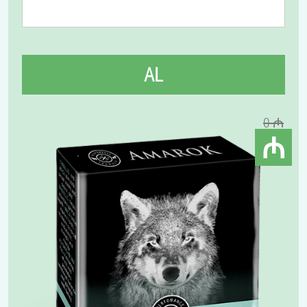
AL
0 ₼
₼