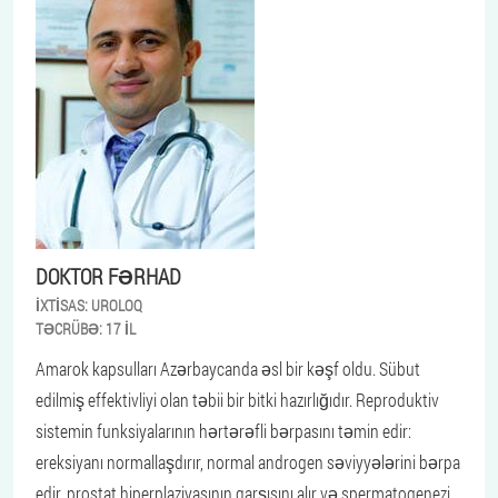
DOKTOR FƏRHAD
İXTISAS:
UROLOQ
TƏCRÜBƏ:
17 IL
Amarok kapsulları Azərbaycanda əsl bir kəşf oldu. Sübut
edilmiş effektivliyi olan təbii bir bitki hazırlığıdır. Reproduktiv
sistemin funksiyalarının hərtərəfli bərpasını təmin edir:
ereksiyanı normallaşdırır, normal androgen səviyyələrini bərpa
edir, prostat hiperplaziyasının qarşısını alır və spermatogenezi