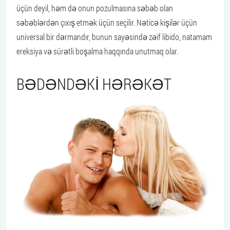
üçün deyil, həm də onun pozulmasına səbəb olan
səbəblərdən çıxış etmək üçün seçilir. Nəticə kişilər üçün
universal bir dərmandır, bunun sayəsində zəif libido, natamam
ereksiya və sürətli boşalma haqqında unutmaq olar.
BƏDƏNDƏKI HƏRƏKƏT