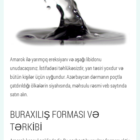
Amarok ilə yarımçıq ereksiyanı və aşağı libidonu
unudacaqsınız. İstifadəsi təhlükəsizdir, yan təsiri yoxdur və
bütün kişilər üçün uyğundur. Azərbaycan dərmanın poçtla
çatdırıldığı ölkələrin siyahısında, məhsulu rəsmi veb saytında
satın alın.
BURAXILIŞ FORMASI VƏ
TƏRKIBI