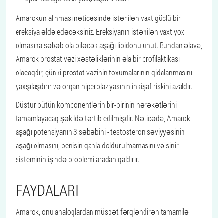
Amarokun alınması nəticəsində istənilən vaxt güclü bir
ereksiya əldə edəcəksiniz. Ereksiyanın istənilən vaxt yox
olmasına səbəb ola biləcək aşağı libidonu unut. Bundan əlavə,
Amarok prostat vəzi xəstəliklərinin əla bir profilaktikası
olacaqdır, çünki prostat vəzinin toxumalarının qidalanmasını
yaxşılaşdırır və orqan hiperplaziyasının inkişaf riskini azaldır.
Düstur bütün komponentlərin bir-birinin hərəkətlərini
tamamlayacaq şəkildə tərtib edilmişdir. Nəticədə, Amarok
aşağı potensiyanın 3 səbəbini - testosteron səviyyəsinin
aşağı olmasını, penisin qanla doldurulmamasını və sinir
sisteminin işində problemi aradan qaldırır.
FAYDALARI
Amarok, onu analoqlardan müsbət fərqləndirən tamamilə