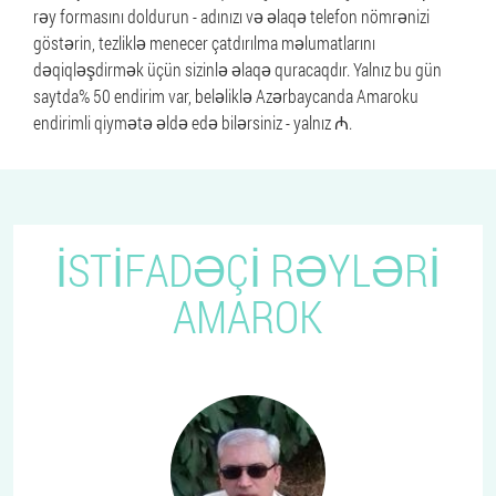
rəy formasını doldurun - adınızı və əlaqə telefon nömrənizi
göstərin, tezliklə menecer çatdırılma məlumatlarını
dəqiqləşdirmək üçün sizinlə əlaqə quracaqdır. Yalnız bu gün
saytda% 50 endirim var, beləliklə Azərbaycanda Amaroku
endirimli qiymətə əldə edə bilərsiniz - yalnız ₼.
İSTIFADƏÇI RƏYLƏRI
AMAROK