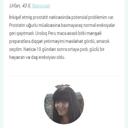
Urfan
, 43 Il,
Naxçıvan
İnkişaf etmiş prostatit nəticəsində potensial problemim var.
Prostatın uğurlu müalicəsinə baxmayaraq normal ereksiyalar
geri qayıtmadı. Uroloq Peru maca əsaslı bitki mənşəli
preparatlara diqqət yetirməyimi məsləhət gördü, amarok
seçdim. Nəticə 10 gündən sonra ortaya çıxdı, güclü bir
həyəcan və daş ereksiyası oldu.