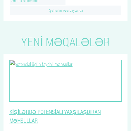
Amarok Naxçıvanda
Şəhərlər Azərbaycanda
YENI MƏQALƏLƏR
KIŞILƏRDƏ POTENSIALI YAXŞILAŞDIRAN
MƏHSULLAR