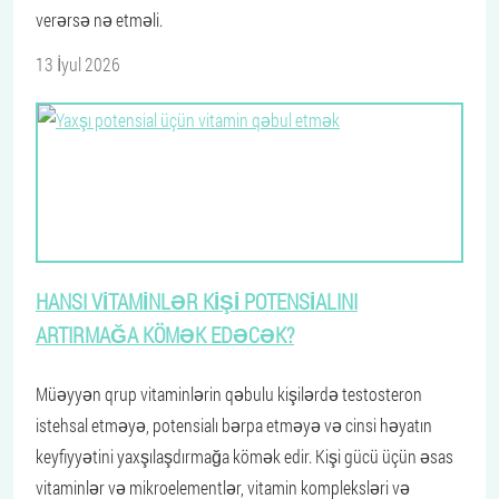
verərsə nə etməli.
13 İyul 2026
HANSI VITAMINLƏR KIŞI POTENSIALINI
ARTIRMAĞA KÖMƏK EDƏCƏK?
Müəyyən qrup vitaminlərin qəbulu kişilərdə testosteron
istehsal etməyə, potensialı bərpa etməyə və cinsi həyatın
keyfiyyətini yaxşılaşdırmağa kömək edir. Kişi gücü üçün əsas
vitaminlər və mikroelementlər, vitamin kompleksləri və