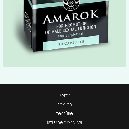
APTEK
RƏYLƏR
TƏCRÜBƏ
İSTIFADƏ QAYDALARI