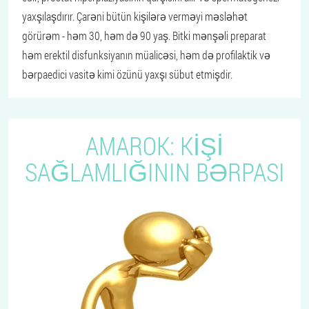
yaxşılaşdırır. Çarəni bütün kişilərə verməyi məsləhət
görürəm - həm 30, həm də 90 yaş. Bitki mənşəli preparat
həm erektil disfunksiyanın müalicəsi, həm də profilaktik və
bərpaedici vasitə kimi özünü yaxşı sübut etmişdir.
AMAROK: KIŞI
SAĞLAMLIĞININ BƏRPASI