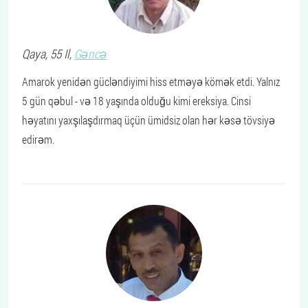
Qaya
, 55 Il,
Gəncə
Amarok yenidən gücləndiyimi hiss etməyə kömək etdi. Yalnız
5 gün qəbul - və 18 yaşında olduğu kimi ereksiya. Cinsi
həyatını yaxşılaşdırmaq üçün ümidsiz olan hər kəsə tövsiyə
edirəm.