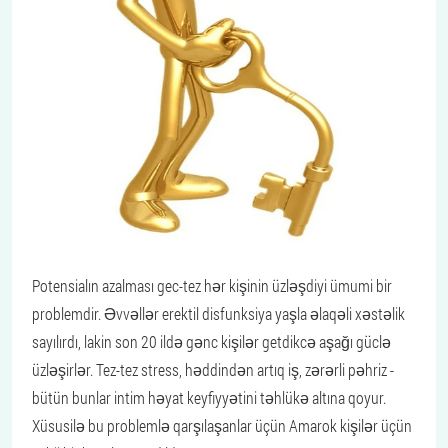
Potensialın azalması gec-tez hər kişinin üzləşdiyi ümumi bir
problemdir. Əvvəllər erektil disfunksiya yaşla əlaqəli xəstəlik
sayılırdı, lakin son 20 ildə gənc kişilər getdikcə aşağı güclə
üzləşirlər. Tez-tez stress, həddindən artıq iş, zərərli pəhriz -
bütün bunlar intim həyat keyfiyyətini təhlükə altına qoyur.
Xüsusilə bu problemlə qarşılaşanlar üçün Amarok kişilər üçün