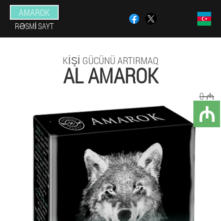
AMAROK
RƏSMI SAYT
KIŞI GÜCÜNÜ ARTIRMAQ
AL AMAROK
0 ₼
₼