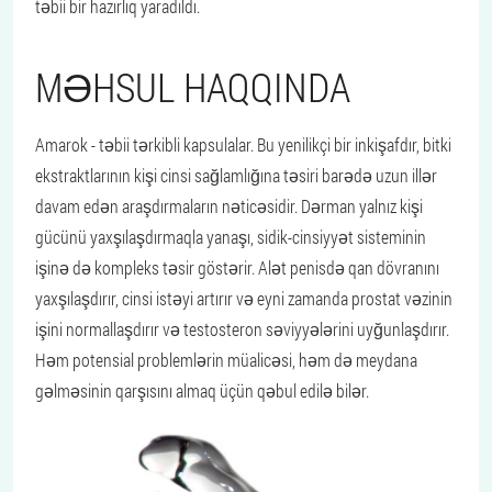
təbii bir hazırlıq yaradıldı.
MƏHSUL HAQQINDA
Amarok - təbii tərkibli kapsulalar. Bu yenilikçi bir inkişafdır, bitki
ekstraktlarının kişi cinsi sağlamlığına təsiri barədə uzun illər
davam edən araşdırmaların nəticəsidir. Dərman yalnız kişi
gücünü yaxşılaşdırmaqla yanaşı, sidik-cinsiyyət sisteminin
işinə də kompleks təsir göstərir. Alət penisdə qan dövranını
yaxşılaşdırır, cinsi istəyi artırır və eyni zamanda prostat vəzinin
işini normallaşdırır və testosteron səviyyələrini uyğunlaşdırır.
Həm potensial problemlərin müalicəsi, həm də meydana
gəlməsinin qarşısını almaq üçün qəbul edilə bilər.