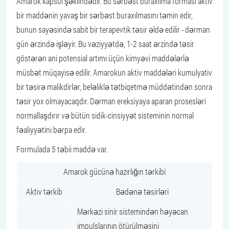
Amarok kapsul şəklindədir. Bu sərbəst buraxılma forması aktiv
bir maddənin yavaş bir sərbəst buraxılmasını təmin edir,
bunun sayəsində sabit bir terapevtik təsir əldə edilir - dərman
gün ərzində işləyir. Bu vəziyyətdə, 1-2 saat ərzində təsir
göstərən ani potensial artımı üçün kimyəvi maddələrlə
müsbət müqayisə edilir. Amarokun aktiv maddələri kumulyativ
bir təsirə malikdirlər, beləliklə tətbiqetmə müddətindən sonra
təsir yox olmayacaqdır. Dərman ereksiyaya aparan prosesləri
normallaşdırır və bütün sidik-cinsiyyət sisteminin normal
fəaliyyətini bərpa edir.
Formulada 5 təbii maddə var.
Amarok gücünə hazırlığın tərkibi
Aktiv tərkib
Bədənə təsirləri
Mərkəzi sinir sistemindən həyəcan
impulslarının ötürülməsini