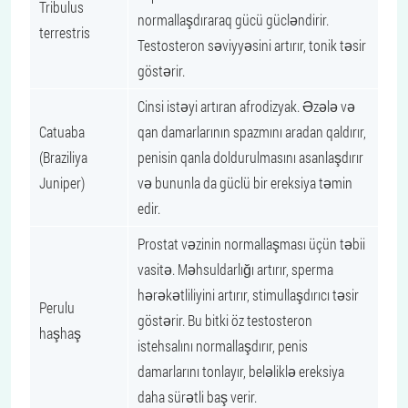
Tribulus
normallaşdıraraq gücü gücləndirir.
terrestris
Testosteron səviyyəsini artırır, tonik təsir
göstərir.
Cinsi istəyi artıran afrodizyak. Əzələ və
Catuaba
qan damarlarının spazmını aradan qaldırır,
(Braziliya
penisin qanla doldurulmasını asanlaşdırır
Juniper)
və bununla da güclü bir ereksiya təmin
edir.
Prostat vəzinin normallaşması üçün təbii
vasitə. Məhsuldarlığı artırır, sperma
hərəkətliliyini artırır, stimullaşdırıcı təsir
Perulu
göstərir. Bu bitki öz testosteron
haşhaş
istehsalını normallaşdırır, penis
damarlarını tonlayır, beləliklə ereksiya
daha sürətli baş verir.