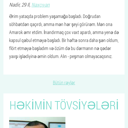
Nadir
, 29 Il,
Naxçıvan
Ərim yataqda problem yaşamağa başladı. Doğrudan
söhbətdən qaçırdı, amma mən hər şeyi görürəm. Mən ona
Amarok əmr etdim. İnandırmaq çox vaxt apardı, amma yenə də
kapsul qəbul etməyə başladı. Bir həftə sonra daha şən oldum,
flört etməyə başladım və özüm də bu dərmanın nə qədər
yaxşı işlədiyinə əmin oldum. Alın - peşman olmayacaqsınız.
Bütün rəylər
HƏKIMIN TÖVSIYƏLƏRI